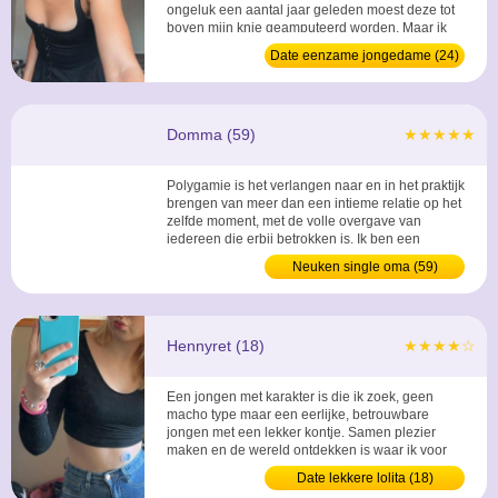
ongeluk een aantal jaar geleden moest deze tot
boven mijn knie geamputeerd worden. Maar ik
kan alles doen in het leven wat ik wil, al lopen
Date eenzame jongedame (24)
mannen snel weg als ze er achter komen. ...
Domma (59)
★★★★★
Polygamie is het verlangen naar en in het praktijk
brengen van meer dan een intieme relatie op het
zelfde moment, met de volle overgave van
iedereen die erbij betrokken is. Ik ben een
Dominante vrouw die een sub zoekt die hier ook
Neuken single oma (59)
zo over denkt. ...
Hennyret (18)
★★★★☆
Een jongen met karakter is die ik zoek, geen
macho type maar een eerlijke, betrouwbare
jongen met een lekker kontje. Samen plezier
maken en de wereld ontdekken is waar ik voor
wil gaan. ...
Date lekkere lolita (18)