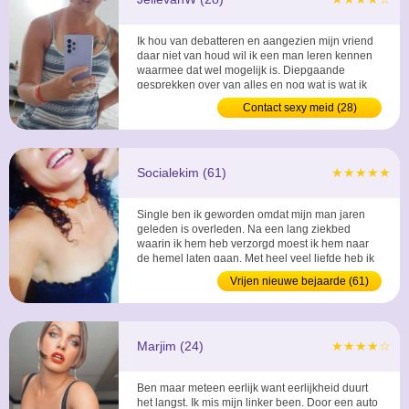
Ik hou van debatteren en aangezien mijn vriend
daar niet van houd wil ik een man leren kennen
waarmee dat wel mogelijk is. Diepgaande
gesprekken over van alles en nog wat is wat ik
heel fijn vind. ...
Contact sexy meid (28)
Socialekim (61)
★★★★★
Single ben ik geworden omdat mijn man jaren
geleden is overleden. Na een lang ziekbed
waarin ik hem heb verzorgd moest ik hem naar
de hemel laten gaan. Met heel veel liefde heb ik
hem tot zijn dood verzorgd. Sociaal zijn is voor
Vrijen nieuwe bejaarde (61)
mij een must, sociaal zijn verwacht ik ook van
mijn eventuele partner. ...
Marjim (24)
★★★★☆
Ben maar meteen eerlijk want eerlijkheid duurt
het langst. Ik mis mijn linker been. Door een auto