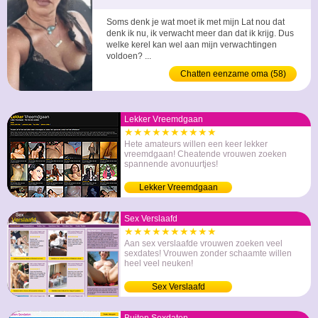
Soms denk je wat moet ik met mijn Lat nou dat
denk ik nu, ik verwacht meer dan dat ik krijg. Dus
welke kerel kan wel aan mijn verwachtingen
voldoen? ...
Chatten eenzame oma (58)
Lekker Vreemdgaan
★★★★★★★★★★
Hete amateurs willen een keer lekker
vreemdgaan! Cheatende vrouwen zoeken
spannende avonuurtjes!
Lekker Vreemdgaan
Sex Verslaafd
★★★★★★★★★★
Aan sex verslaafde vrouwen zoeken veel
sexdates! Vrouwen zonder schaamte willen
heel veel neuken!
Sex Verslaafd