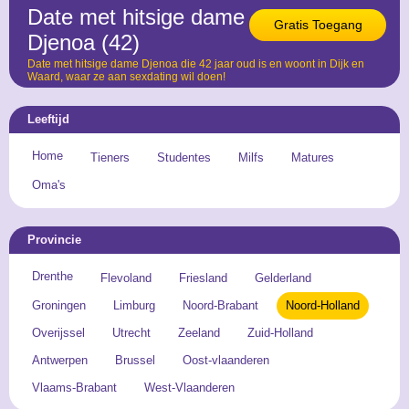
Date met hitsige dame
Gratis Toegang
Djenoa (42)
Date met hitsige dame Djenoa die 42 jaar oud is en woont in Dijk en
Waard, waar ze aan sexdating wil doen!
Leeftijd
Home
Tieners
Studentes
Milfs
Matures
Oma's
Provincie
Drenthe
Flevoland
Friesland
Gelderland
Groningen
Limburg
Noord-Brabant
Noord-Holland
Overijssel
Utrecht
Zeeland
Zuid-Holland
Antwerpen
Brussel
Oost-vlaanderen
Vlaams-Brabant
West-Vlaanderen