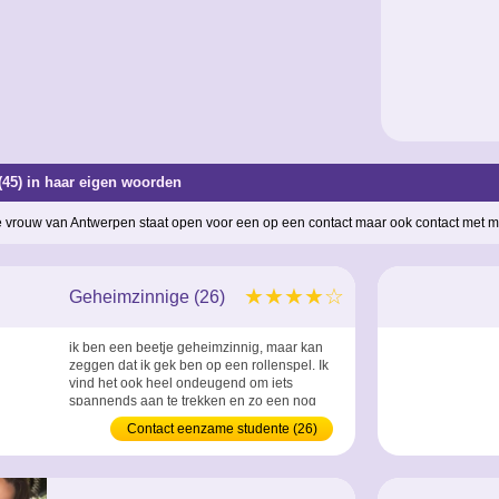
(45) in haar eigen woorden
 vrouw van Antwerpen staat open voor een op een contact maar ook contact met mee
★★★★☆
Geheimzinnige (26)
ik ben een beetje geheimzinnig, maar kan
zeggen dat ik gek ben op een rollenspel. Ik
vind het ook heel ondeugend om iets
spannends aan te trekken en zo een nog
ondeugendere stoeipoes te gaan zijn ...
Contact eenzame studente (26)