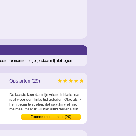
rdere mannen tegelijk staat mij niet tegen.
★★★★★
Opstarten (29)
De laatste keer dat mijn vriend initiatief nam
is al weer een flinke tijd geleden. Oké, als ik
hem begin te strelen, dat gaat hij wel met
me mee, maar ik wil niet altijd degene zijn
die begint. ...
Zoenen mooie meid (29)