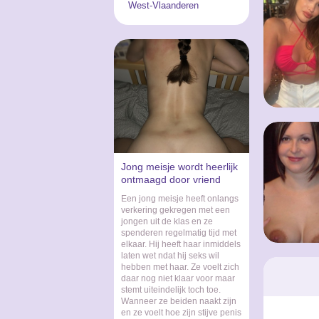
West-Vlaanderen
Jong meisje wordt heerlijk
ontmaagd door vriend
Een jong meisje heeft onlangs
verkering gekregen met een
jongen uit de klas en ze
spenderen regelmatig tijd met
elkaar. Hij heeft haar inmiddels
laten wet ndat hij seks wil
hebben met haar. Ze voelt zich
daar nog niet klaar voor maar
stemt uiteindelijk toch toe.
Wanneer ze beiden naakt zijn
en ze voelt hoe zijn stijve penis