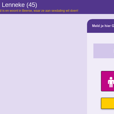
 Lenneke (45)
 is en woont in Beerse, waar ze aan sexdating wil doen!
Meld je hier 