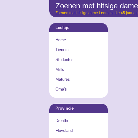
Zoenen met hitsige dame
Zoenen met hitsige dame Lenneke die 45 jaar oud
Leeftijd
Home
Tieners
Studentes
Milfs
Matures
Oma's
Provincie
Drenthe
Flevoland