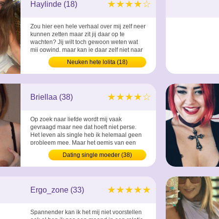
★★★★☆
Haylinde (18)
Zou hier een hele verhaal over mij zelf neer
kunnen zetten maar zit jij daar op te
wachten? Jij wilt toch gewoon weten wat
mij opwind, maar kan je daar zelf niet naar
raden? ...
Neuken hete lolita (18)
★★★★☆
Briellaa (38)
Op zoek naar liefde wordt mij vaak
gevraagd maar nee dat hoeft niet perse.
Het leven als single heb ik helemaal geen
probleem mee. Maar het gemis van een
lekker man boven op mij of anders is wat ik
Dating single moeder (38)
mis. ...
★★★★★
Ergo_zone (33)
Spannender kan ik het mij niet voorstellen