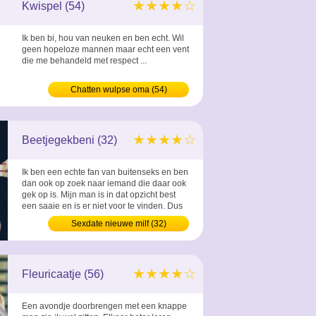
★★★★☆
Kwispel (54)
Ik ben bi, hou van neuken en ben echt. Wil
geen hopeloze mannen maar echt een vent
die me behandeld met respect ...
Chatten wulpse oma (54)
★★★★☆
Beetjegekbeni (32)
Ik ben een echte fan van buitenseks en ben
dan ook op zoek naar iemand die daar ook
gek op is. Mijn man is in dat opzicht best
een saaie en is er niet voor te vinden. Dus
laat me snel weten als jij er wel voor te
Sexdate nieuwe milf (32)
vinden bent en zin hebt om eens een
spannende buiten plek samen met mij op te
zoeken. ...
★★★★☆
Fleuricaatje (56)
Een avondje doorbrengen met een knappe